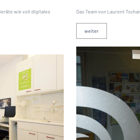
räte wie voll digitales
Das Team von Laurent Tschan s
weiter