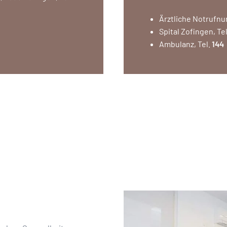
Ärztliche Notrufnu
Spital Zofingen, Te
Ambulanz, Tel.
144