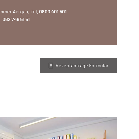
mmer Aargau, Tel.
0800 401 501
l.
062 746 51 51
Rezeptanfrage Formular